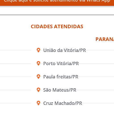
CIDADES ATENDIDAS
PARAN
União da Vitória/PR
Porto Vitória/PR
Paula freitas/PR
São Mateus/PR
Cruz Machado/PR