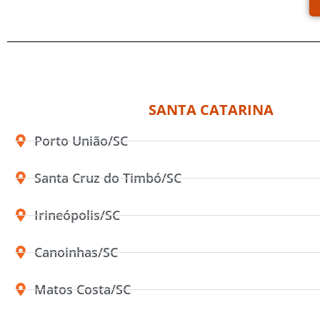
SANTA CATARINA
Porto União/SC
Santa Cruz do Timbó/SC
Irineópolis/SC
Canoinhas/SC
Matos Costa/SC