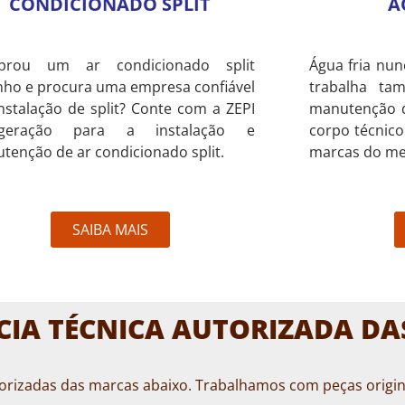
CONDICIONADO SPLIT
A
prou um ar condicionado split
Água fria nun
nho e procura uma empresa confiável
trabalha ta
nstalação de split? Conte com a ZEPI
manutenção 
rigeração para a instalação e
corpo técnico
tenção de ar condicionado split.
marcas do me
SAIBA MAIS
CIA TÉCNICA AUTORIZADA D
torizadas das marcas abaixo. Trabalhamos com peças origina