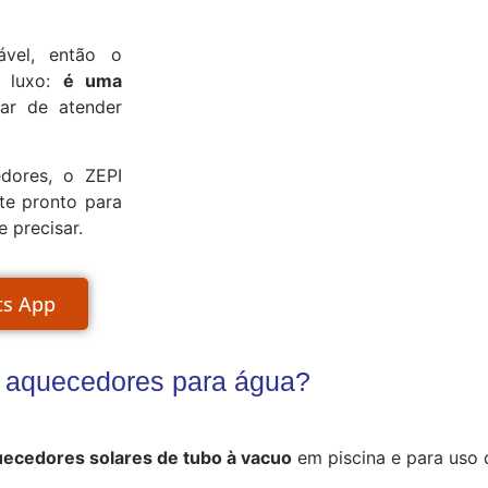
ável, então o
 luxo:
é uma
ar de atender
edores, o ZEPI
te pronto para
 precisar.
ts App
a aquecedores para água?
ecedores solares de tubo à vacuo
em piscina e para uso d