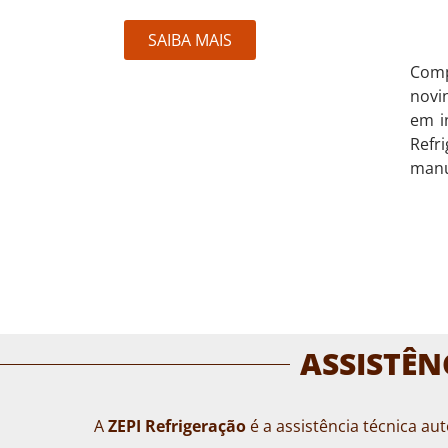
SAIBA MAIS
Com
novi
em i
Ref
manu
ASSISTÊN
A
ZEPI Refrigeração
é a assistência técnica au