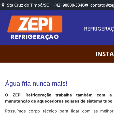
Sta Cruz do Timbó/SC
(42) 98808-3340
contato@zep
REFRIGERA
INST
Água fria nunca mais!
O ZEPI Refrigeração trabalha também com a 
manutenção de aquecedores solares de sistema tubo 
Possuímos corpo técnico para lidar com as melho