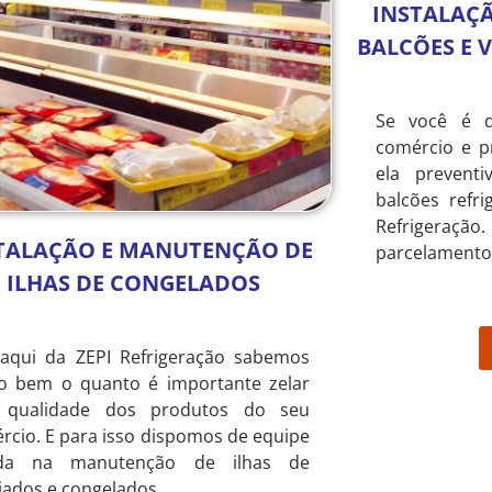
INSTALAÇ
BALCÕES E 
Se você é 
comércio e p
ela prevent
balcões refr
Refrigeraçã
TALAÇÃO E MANUTENÇÃO DE
parcelamento
ILHAS DE CONGELADOS
aqui da ZEPI Refrigeração sabemos
o bem o quanto é importante zelar
 qualidade dos produtos do seu
rcio. E para isso dispomos de equipe
ada na manutenção de ilhas de
riados e congelados.