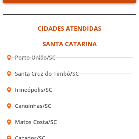
CIDADES ATENDIDAS
SANTA CATARINA
Porto União/SC
Santa Cruz do Timbó/SC
Irineópolis/SC
Canoinhas/SC
Matos Costa/SC
Caçador/SC