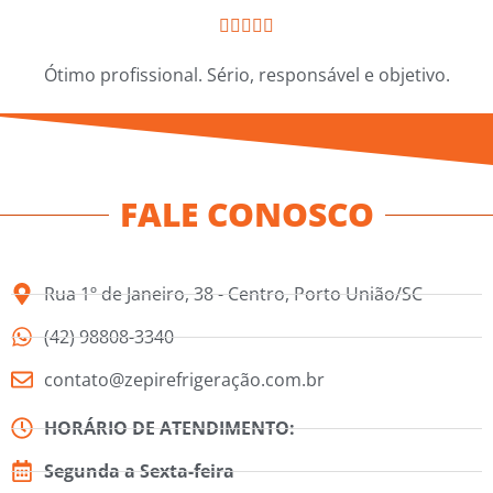





Ótimo profissional. Sério, responsável e objetivo.
FALE CONOSCO
Rua 1º de Janeiro, 38 - Centro, Porto União/SC
(42) 98808-3340
contato@zepirefrigeração.com.br
HORÁRIO DE ATENDIMENTO:
Segunda a Sexta-feira